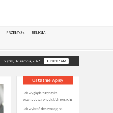
PRZEMYSŁ
RELIGIA
 psychiczne – co mówi nauka?
Jak wygląda rok liturgiczny 
piątek, 07 sierpnia, 2026
10:18:09 AM
Ostatnie wpisy
Jak wygląda turystyka
przygodowa w polskich górach?
Jak wybrać destynację na