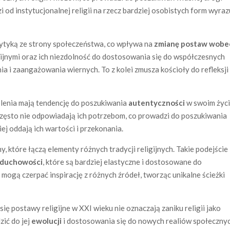
 od instytucjonalnej religii na rzecz bardziej osobistych form wyraz
krytyką ze strony społeczeństwa, co wpływa na
zmianę postaw wobe
igijnymi oraz ich niezdolność do dostosowania się do współczesnych
a i zaangażowania wiernych. To z kolei zmusza kościoły do refleksji
lenia mają tendencję do poszukiwania
autentyczności
w swoim życ
często nie odpowiadają ich potrzebom, co prowadzi do poszukiwania
j oddają ich wartości i przekonania.
 które łączą elementy różnych tradycji religijnych. Takie podejście
 duchowości
, które są bardziej elastyczne i dostosowane do
 mogą czerpać inspirację z różnych źródeł, tworząc unikalne ścieżki
się postawy religijne w XXI wieku nie oznaczają zaniku religii jako
zić do jej
ewolucji
i dostosowania się do nowych realiów społeczny