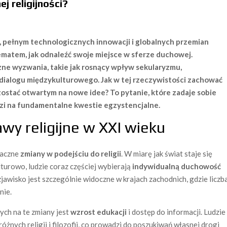
j religijności?
, pełnym technologicznych innowacji i globalnych przemian
lematem, jak odnaleźć swoje miejsce w sferze duchowej.
zne wyzwania, takie jak rosnący wpływ sekularyzmu,
 dialogu międzykulturowego. Jak w tej rzeczywistości zachować
ostać otwartym na nowe idee? To pytanie, które zadaje sobie
zi na fundamentalne kwestie egzystencjalne.
awy religijne w XXI wieku
naczne
zmiany w podejściu do religii
. W miarę jak świat staje się
turowo, ludzie coraz częściej wybierają
indywidualną duchowość
zjawisko jest szczególnie widoczne w krajach zachodnich, gdzie liczb
nie.
ch na te zmiany jest
wzrost edukacji
i dostęp do informacji. Ludzie
żnych religii i filozofii, co prowadzi do poszukiwań własnej drogi