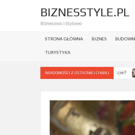
Skip
BIZNESSTYLE.PL
to
content
Biznesowo i Stylowo
STRONA GŁÓWNA
BIZNES
BUDOWN
TURYSTYKA
 wybrać destynację na citybreak w Europie?
Jak wygląda tur
WIADOMOŚCI Z OSTATNIEJ CHWILI