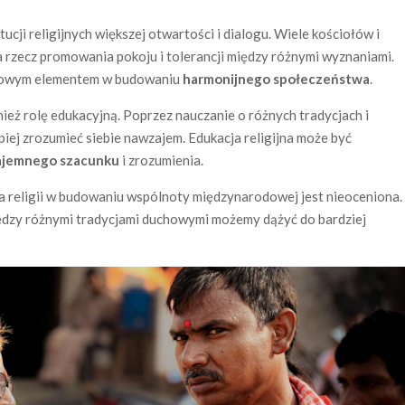
ji religijnych większej otwartości i dialogu. Wiele kościołów i
na rzecz promowania pokoju i tolerancji między różnymi wyznaniami.
uczowym elementem w budowaniu
harmonijnego społeczeństwa
.
wnież rolę edukacyjną. Poprzez nauczanie o różnych tradycjach i
iej zrozumieć siebie nawzajem. Edukacja religijna może być
jemnego szacunku
i zrozumienia.
ola religii w budowaniu wspólnoty międzynarodowej jest nieoceniona.
iędzy różnymi tradycjami duchowymi możemy dążyć do bardziej