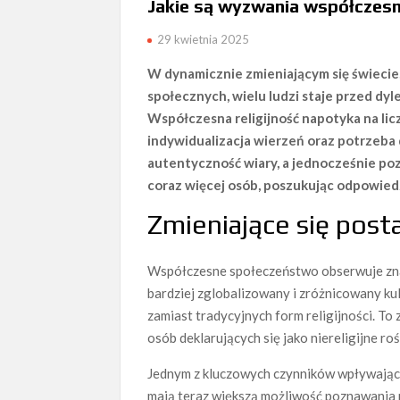
Jakie są wyzwania współczesne
29 kwietnia 2025
W dynamicznie zmieniającym się świecie
społecznych, wielu ludzi staje przed dy
Współczesna religijność napotyka na lic
indywidualizacja wierzeń oraz potrzeba
autentyczność wiary, a jednocześnie poz
coraz więcej osób, poszukując odpowied
Zmieniające się post
Współczesne społeczeństwo obserwuje z
bardziej zglobalizowany i zróżnicowany kul
zamiast tradycyjnych form religijności. To 
osób deklarujących się jako niereligijne roś
Jednym z kluczowych czynników wpływający
mają teraz większą możliwość poznawania ró