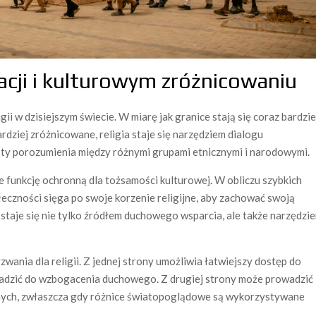
izacji i kulturowym zróżnicowaniu
gii w dzisiejszym świecie. W miarę jak granice stają się coraz bardzie
rdziej zróżnicowane, religia staje się narzędziem dialogu
 porozumienia między różnymi grupami etnicznymi i narodowymi.
kże funkcję ochronną dla tożsamości kulturowej. W obliczu szybkich
łeczności sięga po swoje korzenie religijne, aby zachować swoją
a staje się nie tylko źródłem duchowego wsparcia, ale także narzędzi
zwania dla religii. Z jednej strony umożliwia łatwiejszy dostęp do
adzić do wzbogacenia duchowego. Z drugiej strony może prowadzić
jnych, zwłaszcza gdy różnice światopoglądowe są wykorzystywane