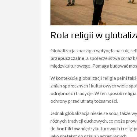
Rola religii w global
Globalizacja znacząco wpłynęła na rolę reli
przepuszczalne
, a społeczeństwa coraz ba
międzykulturowego. Pomaga budować mosty
W kontekście globalizacji religia pełni ta
zmian społecznych i kulturowych wiele spo
odrębność
i tradycje. W ten sposób religi
ochrony przed utratą tożsamości.
Jednak globalizacja niesie ze sobą także wy
różnych tradycji duchowych, co może prow
do
konfliktów
międzykulturowych i religi
jako pretekst do działań agresywnych.