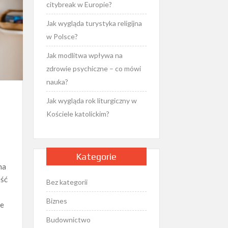
citybreak w Europie?
Jak wygląda turystyka religijna
w Polsce?
Jak modlitwa wpływa na
zdrowie psychiczne – co mówi
nauka?
Jak wygląda rok liturgiczny w
Kościele katolickim?
Kategorie
na
eść
Bez kategorii
Biznes
ie
Budownictwo