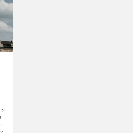
ąga
a
ne
y.