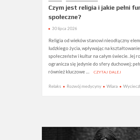
Czym jest religia i jakie pełni fu
społeczne?
30 lipca 2026
Religia od wieków stanowi nieodłączny ele
ludzkiego życia, wpływając na kształtowanie
społeczeństw i kultur na całym świecie. Jej ro
ogranicza się jedynie do sfery duchowej; peł
również kluczowe …
CZYTAJ DALEJ
Relaks
Rozwój medycyny
Wiara
Wyciecz