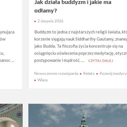
Jak działa buddyzm i jakie ma
odłamy?
2 sierpnia 2026
cynująca
Buddyzm to jedna z najstarszych religii świata, kt
sów
korzenie sięgają nauk Siddharthy Gautamy, znan
jako Budda. Ta filozofia życia koncentruje się na
u,
osiągnięciu oświecenia poprzez medytację, etycz
lkanoc …
postępowanie i mądrość. …
CZYTAJ DALEJ
Nowoczesne rozwiązania
Relaks
Rozwój medycy
Wiara