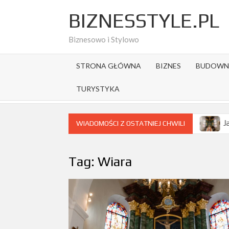
Skip
BIZNESSTYLE.PL
to
content
Biznesowo i Stylowo
STRONA GŁÓWNA
BIZNES
BUDOWN
TURYSTYKA
ać destynację na citybreak w Europie?
Jak wygląda turystyk
WIADOMOŚCI Z OSTATNIEJ CHWILI
Tag:
Wiara