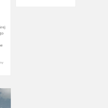
órej
ego
ne
ny