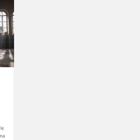
lę
żna