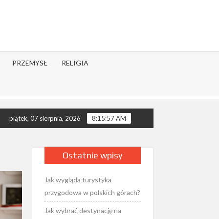
PRZEMYSŁ
RELIGIA
chiczne – co mówi nauka?
Jak wygląda rok liturgiczny w Ko
piątek, 07 sierpnia, 2026
8:15:59 AM
Ostatnie wpisy
Jak wygląda turystyka
przygodowa w polskich górach?
Jak wybrać destynację na