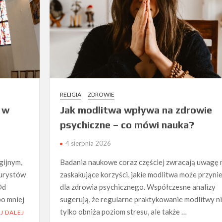
RELIGIA
ZDROWIE
a w
Jak modlitwa wpływa na zdrowie
psychiczne – co mówi nauka?
4 sierpnia 2026
gijnym,
Badania naukowe coraz częściej zwracają uwagę 
turystów
zaskakujące korzyści, jakie modlitwa może przyni
Od
dla zdrowia psychicznego. Współczesne analizy
po mniej
sugerują, że regularne praktykowanie modlitwy n
tylko obniża poziom stresu, ale także …
J DALEJ