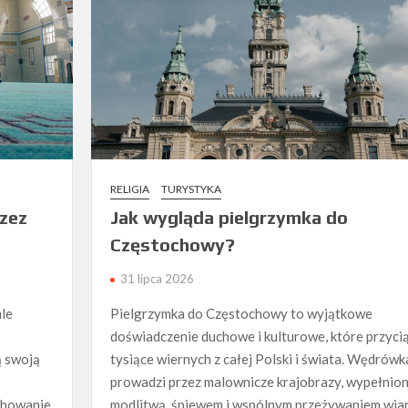
RELIGIA
TURYSTYKA
rzez
Jak wygląda pielgrzymka do
Częstochowy?
31 lipca 2026
ale
Pielgrzymka do Częstochowy to wyjątkowe
doświadczenie duchowe i kulturowe, które przyci
ą swoją
tysiące wiernych z całej Polski i świata. Wędrówk
prowadzi przez malownicze krajobrazy, wypełnio
chowanie
modlitwą, śpiewem i wspólnym przeżywaniem wiar