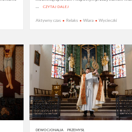
…
CZYTAJ DALEJ
Aktywny czas
Relaks
Wiara
Wycieczki
DEWOCJONALIA
PRZEMYSŁ