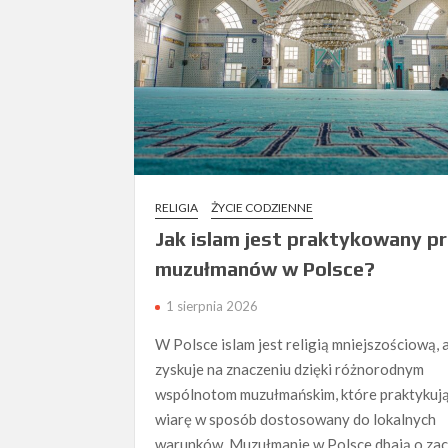
RELIGIA
ŻYCIE CODZIENNE
Jak islam jest praktykowany p
muzułmanów w Polsce?
1 sierpnia 2026
W Polsce islam jest religią mniejszościową, 
zyskuje na znaczeniu dzięki różnorodnym
wspólnotom muzułmańskim, które praktykuj
wiarę w sposób dostosowany do lokalnych
warunków. Muzułmanie w Polsce dbają o za