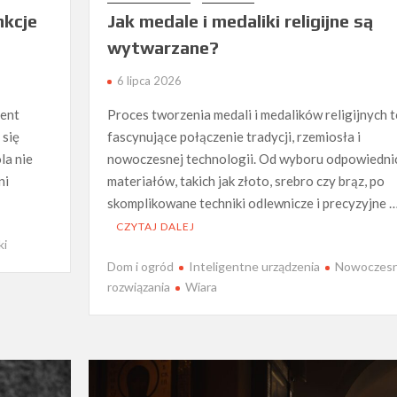
nkcje
Jak medale i medaliki religijne są
wytwarzane?
6 lipca 2026
ment
Proces tworzenia medali i medalików religijnych t
 się
fascynujące połączenie tradycji, rzemiosła i
la nie
nowoczesnej technologii. Od wyboru odpowiedni
ni
materiałów, takich jak złoto, srebro czy brąz, po
skomplikowane techniki odlewnicze i precyzyjne 
CZYTAJ DALEJ
ki
Dom i ogród
Inteligentne urządzenia
Nowoczes
rozwiązania
Wiara