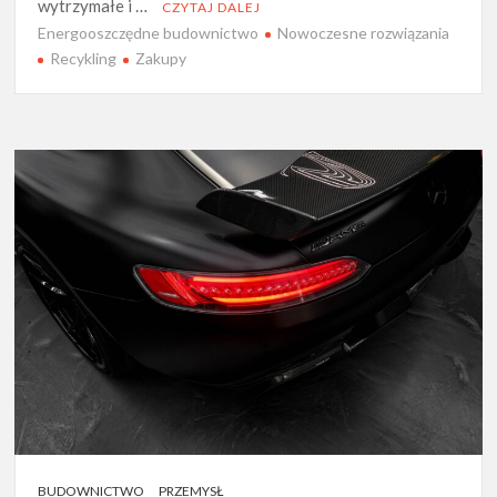
wytrzymałe i …
CZYTAJ DALEJ
Energooszczędne budownictwo
Nowoczesne rozwiązania
Recykling
Zakupy
BUDOWNICTWO
PRZEMYSŁ