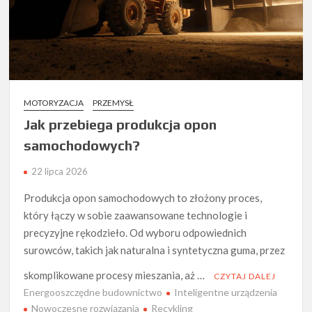
MOTORYZACJA
PRZEMYSŁ
Jak przebiega produkcja opon
samochodowych?
22 lipca 2026
Produkcja opon samochodowych to złożony proces,
który łączy w sobie zaawansowane technologie i
precyzyjne rękodzieło. Od wyboru odpowiednich
surowców, takich jak naturalna i syntetyczna guma, przez
skomplikowane procesy mieszania, aż …
CZYTAJ DALEJ
Energooszczędne budownictwo
Inteligentne urządzenia
Nowoczesne rozwiązania
Recykling