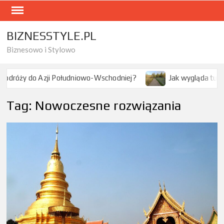
Skip
to
content
BIZNESSTYLE.PL
Biznesowo i Stylowo
schodniej?
Jak wygląda turystyka przygodowa w polskich 
Tag:
Nowoczesne rozwiązania