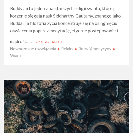
Buddyzm to jedna z najstarszych religii świata, której
korzenie sięgają nauk Siddharthy Gautamy, znanego jako
Budda. Ta filozofia życia koncentruje się na osiągnięciu
oświecenia poprzez medytację, etyczne postępowanie i
mądrość. …
CZYTAJ DALEJ
Nowoczesne rozwiązania
Relaks
Rozwój medycyny
Wiara