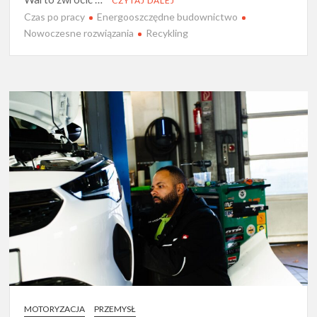
CZYTAJ DALEJ
Czas po pracy
Energooszczędne budownictwo
Nowoczesne rozwiązania
Recykling
MOTORYZACJA
PRZEMYSŁ