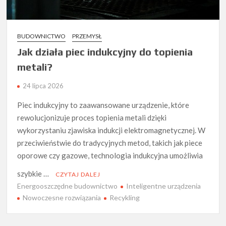
BUDOWNICTWO
PRZEMYSŁ
Jak działa piec indukcyjny do topienia
metali?
24 lipca 2026
Piec indukcyjny to zaawansowane urządzenie, które
rewolucjonizuje proces topienia metali dzięki
wykorzystaniu zjawiska indukcji elektromagnetycznej. W
przeciwieństwie do tradycyjnych metod, takich jak piece
oporowe czy gazowe, technologia indukcyjna umożliwia
szybkie …
CZYTAJ DALEJ
Energooszczędne budownictwo
Inteligentne urządzenia
Nowoczesne rozwiązania
Recykling