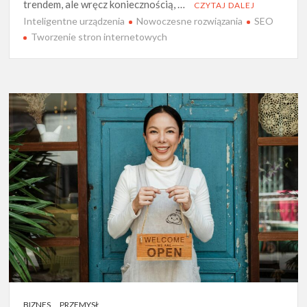
trendem, ale wręcz koniecznością, …
CZYTAJ DALEJ
Inteligentne urządzenia
Nowoczesne rozwiązania
SEO
Tworzenie stron internetowych
BIZNES
PRZEMYSŁ