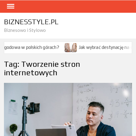
Skip
to
content
BIZNESSTYLE.PL
Biznesowo i Stylowo
Jak wybrać destynację na citybreak w Europie?
Ja
Tag:
Tworzenie stron
internetowych