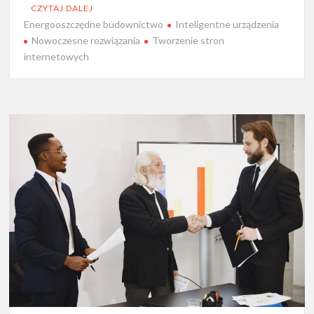
CZYTAJ DALEJ
Energooszczędne budownictwo
Inteligentne urządzenia
Nowoczesne rozwiązania
Tworzenie stron
internetowych