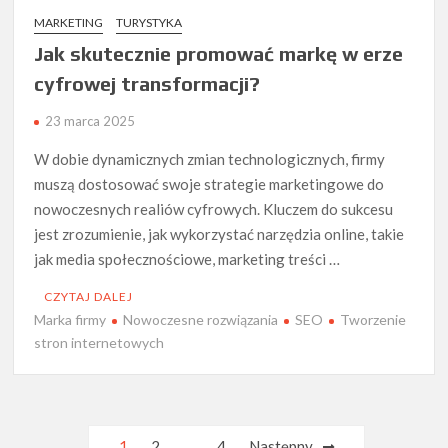
MARKETING
TURYSTYKA
Jak skutecznie promować markę w erze
cyfrowej transformacji?
23 marca 2025
W dobie dynamicznych zmian technologicznych, firmy
muszą dostosować swoje strategie marketingowe do
nowoczesnych realiów cyfrowych. Kluczem do sukcesu
jest zrozumienie, jak wykorzystać narzędzia online, takie
jak media społecznościowe, marketing treści …
CZYTAJ DALEJ
Marka firmy
Nowoczesne rozwiązania
SEO
Tworzenie
stron internetowych
Nawigacja
1
2
…
4
Następny