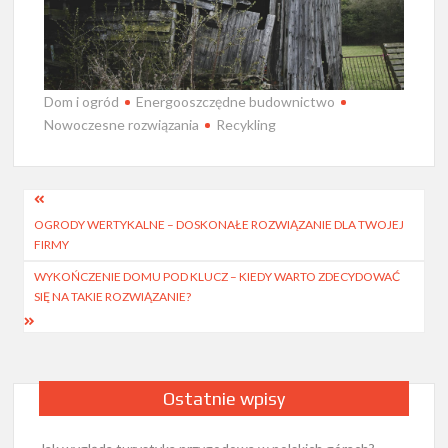
Dom i ogród
Energooszczędne budownictwo
Nowoczesne rozwiązania
Recykling
Nawigacja
OGRODY WERTYKALNE – DOSKONAŁE ROZWIĄZANIE DLA TWOJEJ
wpisu
FIRMY
WYKOŃCZENIE DOMU POD KLUCZ – KIEDY WARTO ZDECYDOWAĆ
SIĘ NA TAKIE ROZWIĄZANIE?
Ostatnie wpisy