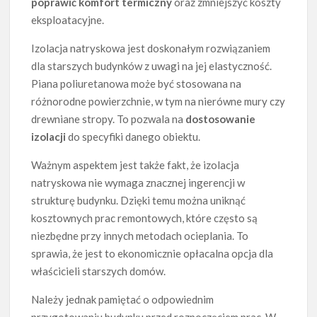
poprawić komfort termiczny
oraz zmniejszyć koszty
eksploatacyjne.
Izolacja natryskowa jest doskonałym rozwiązaniem
dla starszych budynków z uwagi na jej elastyczność.
Piana poliuretanowa może być stosowana na
różnorodne powierzchnie, w tym na nierówne mury czy
drewniane stropy. To pozwala na
dostosowanie
izolacji
do specyfiki danego obiektu.
Ważnym aspektem jest także fakt, że izolacja
natryskowa nie wymaga znacznej ingerencji w
strukturę budynku. Dzięki temu można uniknąć
kosztownych prac remontowych, które często są
niezbędne przy innych metodach ocieplania. To
sprawia, że jest to ekonomicznie opłacalna opcja dla
właścicieli starszych domów.
Należy jednak pamiętać o odpowiednim
przygotowaniu budynku przed rozpoczęciem prac. W