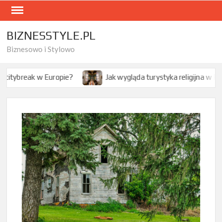
Skip
to
content
BIZNESSTYLE.PL
Biznesowo i Stylowo
uropie?
Jak wygląda turystyka religijna w Polsce?