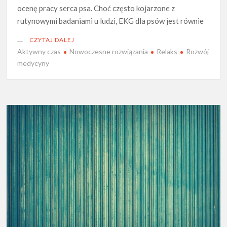
ocenę pracy serca psa. Choć często kojarzone z
rutynowymi badaniami u ludzi, EKG dla psów jest równie
…
CZYTAJ DALEJ
Aktywny czas
Nowoczesne rozwiązania
Relaks
Rozwój
medycyny