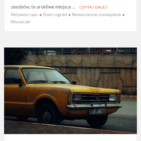
zasobów, te urokliwe miejsca …
CZYTAJ DALEJ
Aktywny czas
Dom i ogród
Nowoczesne rozwiązania
Wycieczki