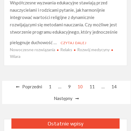
Współczesne wyzwania edukacyjne stawiają przed
nauczycielami i rodzicami pytanie, jak harmonijnie
integrować wartości religijne z dynamicznie
rozwijającymi się metodami nauczania. Czy możliwe jest
stworzenie programu edukacyjnego, który jednocześnie
pielęgnuje duchowość …
CZYTAJ DALEJ
Nowoczesne rozwiązania
Relaks
Rozwój medycyny
Wiara
Nawigacja
Poprzedni
1
…
9
10
11
…
14
po
Następny
wpisach
Ostatnie wpisy