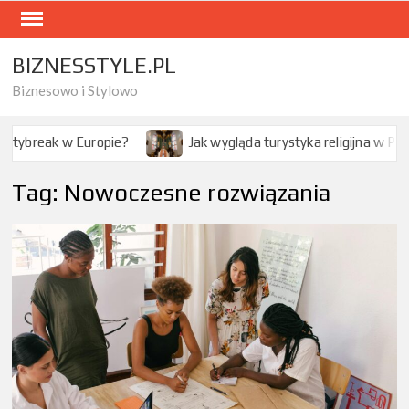
Skip
to
content
BIZNESSTYLE.PL
Biznesowo i Stylowo
ak wygląda turystyka religijna w Polsce?
Jak modlitwa wpły
Tag:
Nowoczesne rozwiązania