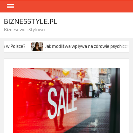
Skip
to
content
BIZNESSTYLE.PL
Biznesowo i Stylowo
Jak modlitwa wpływa na zdrowie psychiczne – co mówi nauka?