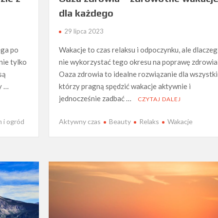
dla każdego
29 lipca 2023
ęga po
Wakacje to czas relaksu i odpoczynku, ale dlacze
nie tylko
nie wykorzystać tego okresu na poprawę zdrowia
są
Oaza zdrowia to idealne rozwiązanie dla wszystki
y …
którzy pragną spędzić wakacje aktywnie i
jednocześnie zadbać …
CZYTAJ DALEJ
 i ogród
Aktywny czas
Beauty
Relaks
Wakacje