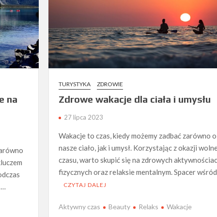
TURYSTYKA
ZDROWIE
e na
Zdrowe wakacje dla ciała i umysłu
27 lipca 2023
Wakacje to czas, kiedy możemy zadbać zarówno o
nasze ciało, jak i umysł. Korzystając z okazji wol
zarówno
czasu, warto skupić się na zdrowych aktywnościa
 kluczem
fizycznych oraz relaksie mentalnym. Spacer wśród
odczas
CZYTAJ DALEJ
 …
Aktywny czas
Beauty
Relaks
Wakacje