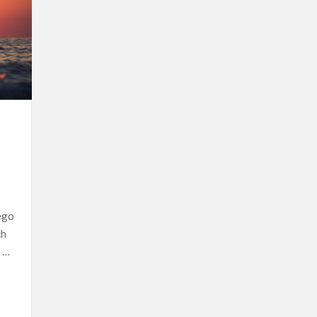
nego
ch
 …