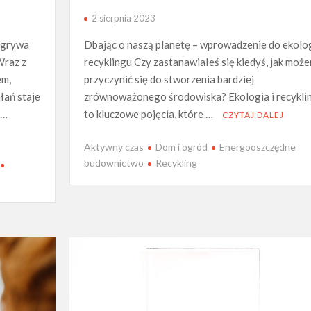
2 sierpnia 2023
odgrywa
Dbając o naszą planetę – wprowadzenie do ekologi
Wraz z
recyklingu Czy zastanawiałeś się kiedyś, jak moż
em,
przyczynić się do stworzenia bardziej
łań staje
zrównoważonego środowiska? Ekologia i recykli
 …
to kluczowe pojęcia, które …
CZYTAJ DALEJ
Aktywny czas
Dom i ogród
Energooszczędne
budownictwo
Recykling