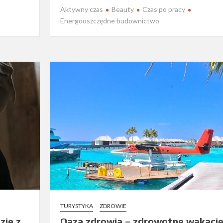
Aktywny czas
Beauty
Czas po pracy
Energooszczędne budownictwo
TURYSTYKA
ZDROWIE
zie z
Oaza zdrowia – zdrowotne wakacj