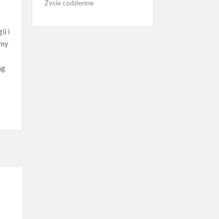
Życie codzienne
i i
emy
ng