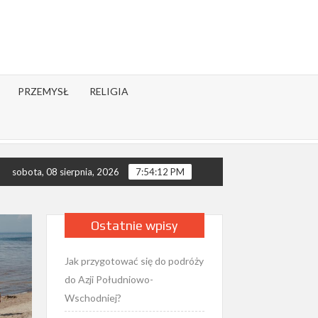
PRZEMYSŁ
RELIGIA
Jak modlitwa wpływa na zdrowie psychiczne – co mówi nauka?
sobota, 08 sierpnia, 2026
7:54:13 PM
Ostatnie wpisy
Jak przygotować się do podróży
do Azji Południowo-
Wschodniej?