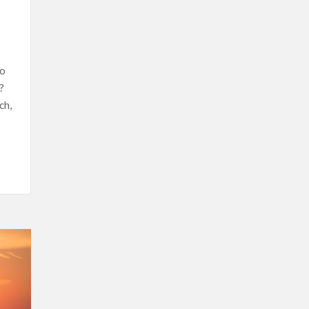
go
?
ch,