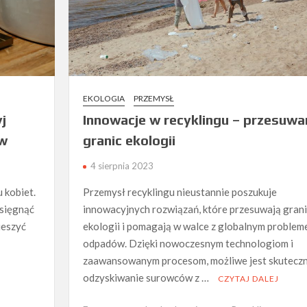
EKOLOGIA
PRZEMYSŁ
yj
Innowacje w recyklingu – przesuwa
ów
granic ekologii
4 sierpnia 2023
 kobiet.
Przemysł recyklingu nieustannie poszukuje
 sięgnąć
innowacyjnych rozwiązań, które przesuwają gran
ieszyć
ekologii i pomagają w walce z globalnym proble
odpadów. Dzięki nowoczesnym technologiom i
zaawansowanym procesom, możliwe jest skutecz
odzyskiwanie surowców z …
CZYTAJ DALEJ