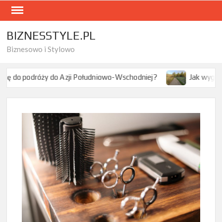
Skip
to
content
BIZNESSTYLE.PL
Biznesowo i Stylowo
do Azji Południowo-Wschodniej?
Jak wygląda turystyka prz