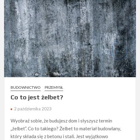
BUDOWNICTWO
PRZEMYSŁ
Co to jest żelbet?
2 października 2023
Wyobraź sobie, że budujesz dom i słyszysz termin
„żelbet”. Co to takiego? Żelbet to materiał budowlany,
który składa się z betonu i stali. Jest wyjątkowo