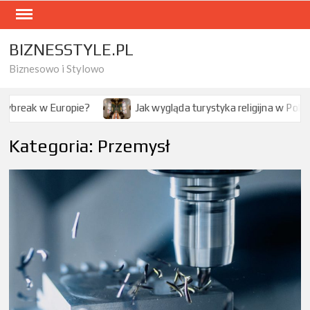
Skip
to
content
BIZNESSTYLE.PL
Biznesowo i Stylowo
Jak wygląda turystyka religijna w Polsce?
Jak modlitwa w
Kategoria:
Przemysł