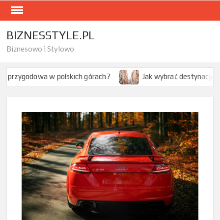
Skip
to
content
BIZNESSTYLE.PL
Biznesowo i Stylowo
polskich górach?
Jak wybrać destynację na citybreak w Eur