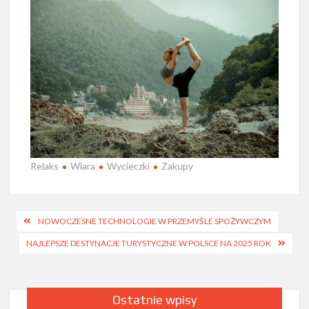
Relaks
Wiara
Wycieczki
Zakupy
Nawigacja
NOWOCZESNE TECHNOLOGIE W PRZEMYŚLE SPOŻYWCZYM
wpisu
NAJLEPSZE DESTYNACJE TURYSTYCZNE W POLSCE NA 2025 ROK
Ostatnie wpisy