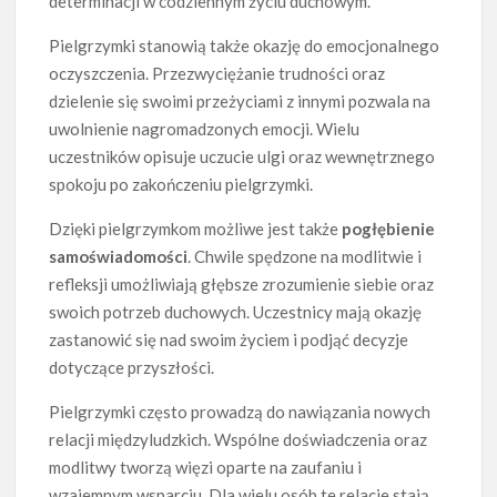
determinacji w codziennym życiu duchowym.
Pielgrzymki stanowią także okazję do emocjonalnego
oczyszczenia. Przezwyciężanie trudności oraz
dzielenie się swoimi przeżyciami z innymi pozwala na
uwolnienie nagromadzonych emocji. Wielu
uczestników opisuje uczucie ulgi oraz wewnętrznego
spokoju po zakończeniu pielgrzymki.
Dzięki pielgrzymkom możliwe jest także
pogłębienie
samoświadomości
. Chwile spędzone na modlitwie i
refleksji umożliwiają głębsze zrozumienie siebie oraz
swoich potrzeb duchowych. Uczestnicy mają okazję
zastanowić się nad swoim życiem i podjąć decyzje
dotyczące przyszłości.
Pielgrzymki często prowadzą do nawiązania nowych
relacji międzyludzkich. Wspólne doświadczenia oraz
modlitwy tworzą więzi oparte na zaufaniu i
wzajemnym wsparciu. Dla wielu osób te relacje stają