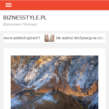
Skip
to
content
BIZNESSTYLE.PL
Biznesowo i Stylowo
 górach?
Jak wybrać destynację na citybreak w Europie?