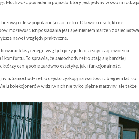
ję. Możliwość posiadania pojazdu, który jest jedyny w swoim rodzaju
kluczową rolę w popularności aut retro. Dla wielu osób, które
dów, możliwość ich posiadania jest spełnieniem marzeń z dzieciństwa
wyższa nawet względy praktyczne.
chowanie klasycznego wyglądu przy jednoczesnym zapewnieniu
komfortu. To sprawia, że samochody retro stają się bardziej
którzy cenią sobie zarówno estetykę, jak i funkcjonalność.
nym. Samochody retro często zyskują na wartości z biegiem lat, co
Wielu kolekcjonerów widzi w nich nie tylko piękne maszyny, ale także