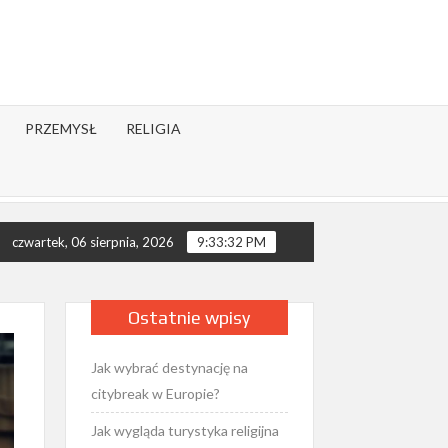
PRZEMYSŁ
RELIGIA
ała buddyzm i jakie ma odłamy?
Jak islam jest praktykowa
czwartek, 06 sierpnia, 2026
9:33:33 PM
Ostatnie wpisy
Jak wybrać destynację na
citybreak w Europie?
Jak wygląda turystyka religijna