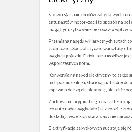
Konwersja samochodów zabytkowych na napę
entuzjastów motoryzacji to sposób na poł
mogą być użytkowane bez obaw o wpływ n
Przemiana napędu w klasycznych autach t
technicznej. Specjalistyczne warsztaty of
wyglądu pojazdu. Dzięki temu możliwe jes
współczesnych norm.
Konwersja na napęd elektryczny to także
nich posiada silniki, które są już trudne d
zapewnia dalszą eksploatację, ale także p
Zachowanie oryginalnego charakteru pojazd
ich auto nadal wyglądało jak z epoki, z któ
dokładają wszelkich starań, aby nie narusz
Elektryfikacja zabytkowych aut staje się r