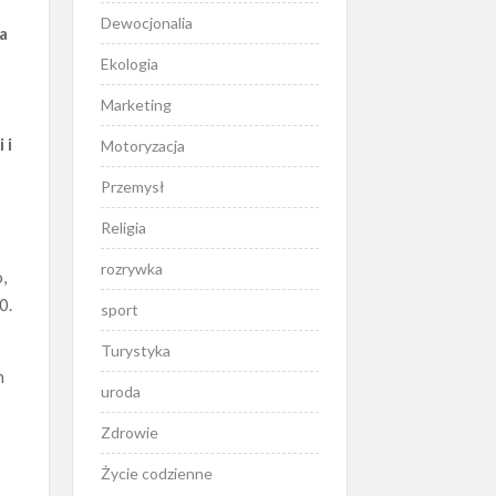
Dewocjonalia
ca
Ekologia
Marketing
 i
Motoryzacja
Przemysł
Religia
rozrywka
,
0.
sport
Turystyka
h
uroda
Zdrowie
Życie codzienne