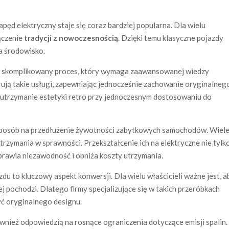
d elektryczny staje się coraz bardziej popularna. Dla wielu
ączenie
tradycji z nowoczesnością
. Dzięki temu klasyczne pojazdy
a środowisko.
o skomplikowany proces, który wymaga zaawansowanej wiedzy
erują takie usługi, zapewniając jednocześnie zachowanie oryginalneg
t utrzymanie estetyki retro przy jednoczesnym dostosowaniu do
 sposób na przedłużenie żywotności zabytkowych samochodów. Wiele
o utrzymania w sprawności. Przekształcenie ich na elektryczne nie tylk
oprawia niezawodność i obniża koszty utrzymania.
u to kluczowy aspekt konwersji. Dla wielu właścicieli ważne jest, a
rej pochodzi. Dlatego firmy specjalizujące się w takich przeróbkach
yć oryginalnego designu.
ównież odpowiedzią na rosnące ograniczenia dotyczące emisji spalin.