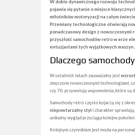
W dobie dynamicznego rozwoju technolog
pojawia się pytanie o miejsce klasyczny
miłośników motoryzacji na całym świeci
Przemiany technologiczne otwierają now
ponadczasowy design z nowoczesnymi ro
przyszłość samochodów retro w erze elek
entuzjastami tych wyjątkowych maszyn.
Dlaczego samochody 
W ostatnich latach zauważalny jest
wzrost
zmęczone nowoczesnymi technologiami, szuk
czy 70. przywołują wspomnienia, które są d
Samochody retro często kojarzą się z okres
niepowtarzalny styl
i charakter sprawiają
unikalny wygląd przyciąga kolejne pokolen
Kolejnym czynnikiem jest moda na personali