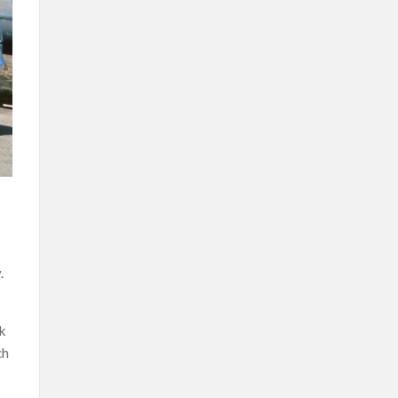
.
k
ch