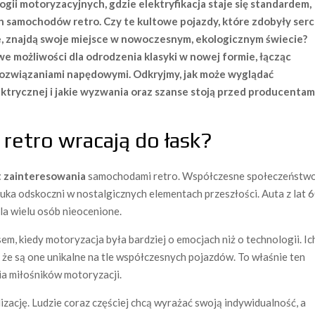
ii motoryzacyjnych, gdzie elektryfikacja staje się standardem,
ch samochodów retro. Czy te kultowe pojazdy, które zdobyły ser
e, znajdą swoje miejsce w nowoczesnym, ekologicznym świecie?
e możliwości dla odrodzenia klasyki w nowej formie, łącząc
związaniami napędowymi. Odkryjmy, jak może wyglądać
trycznej i jakie wyzwania oraz szanse stoją przed producentami
retro wracają do łask?
 zainteresowania
samochodami retro. Współczesne społeczeństwo
a odskoczni w nostalgicznych elementach przeszłości. Auta z lat 6
la wielu osób nieocenione.
em, kiedy motoryzacja była bardziej o emocjach niż o technologii. Ic
, że są one unikalne na tle współczesnych pojazdów. To właśnie ten
ia miłośników motoryzacji.
zację. Ludzie coraz częściej chcą wyrażać swoją indywidualność, a