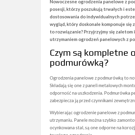
Nowoczesne ogrodzenia panelowe z podm
posesji, którzy poszukują trwałych i est
dostosowania do indywidualnych potrzeb,
wygląd, który doskonale komponuje się 
to rozwiązanie? Przyjrzyjmy się zaleto
utrzymaniem ogrodzeń panelowych z p
Czym są kompletne o
podmurówką?
Ogrodzenia panelowe z podmurówką to nowo
Składają się one z paneli metalowych mon
odporność na uszkodzenia. Podmurówka pełn
zabezpiecza ją przed czynnikami zewnętrzn
Wybierając ogrodzenie panelowe z podmuró
utrzymaniu. Panele można szybko zamontow
ocynkowana stal, są one odporne na korozj