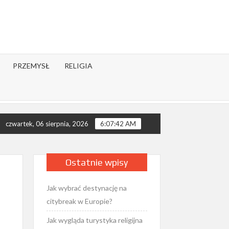
PRZEMYSŁ
RELIGIA
rgiczny w Kościele katolickim?
Jak działa buddyzm i jakie m
czwartek, 06 sierpnia, 2026
6:07:43 AM
Ostatnie wpisy
Jak wybrać destynację na
citybreak w Europie?
Jak wygląda turystyka religijna