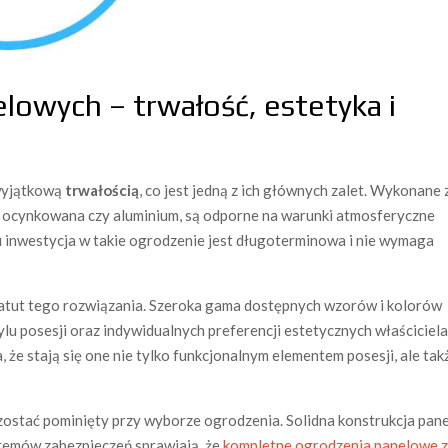
lowych – trwałość, estetyka i
 wyjątkową
trwałością
, co jest jedną z ich głównych zalet. Wykonane 
tal ocynkowana czy aluminium, są odporne na warunki atmosferyczne
u inwestycja w takie ogrodzenie jest długoterminowa i nie wymaga
atut tego rozwiązania. Szeroka gama dostępnych wzorów i kolorów
u posesji oraz indywidualnych preferencji estetycznych właściciela
że stają się one nie tylko funkcjonalnym elementem posesji, ale tak
zostać pominięty przy wyborze ogrodzenia. Solidna konstrukcja pane
emów zabezpieczeń sprawiają, że
kompletne ogrodzenia panelowe 