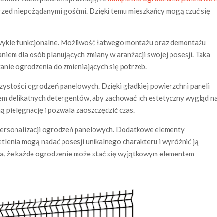
rzed niepożądanymi gośćmi. Dzięki temu mieszkańcy mogą czuć się
ykle funkcjonalne. Możliwość łatwego montażu oraz demontażu
aniem dla osób planujących zmiany w aranżacji swojej posesji. Taka
anie ogrodzenia do zmieniających się potrzeb.
zystości ogrodzeń panelowych. Dzięki gładkiej powierzchni paneli
em delikatnych detergentów, aby zachować ich estetyczny wygląd n
ną pielęgnację i pozwala zaoszczędzić czas.
personalizacji ogrodzeń panelowych. Dodatkowe elementy
lenia mogą nadać posesji unikalnego charakteru i wyróżnić ją
wia, że każde ogrodzenie może stać się wyjątkowym elementem