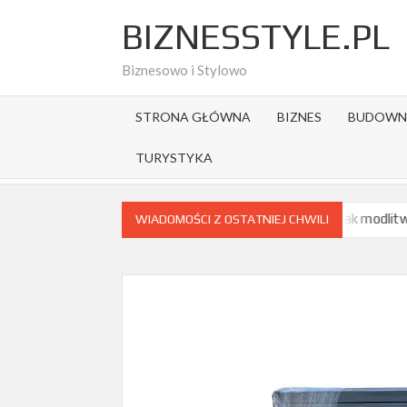
Skip
BIZNESSTYLE.PL
to
content
Biznesowo i Stylowo
STRONA GŁÓWNA
BIZNES
BUDOWN
TURYSTYKA
ąda turystyka religijna w Polsce?
Jak modlitwa wpływa na 
WIADOMOŚCI Z OSTATNIEJ CHWILI