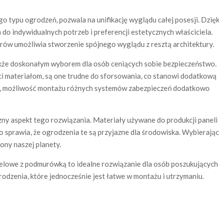
o typu ogrodzeń, pozwala na unifikację wyglądu całej posesji. Dzięk
do indywidualnych potrzeb i preferencji estetycznych właściciela.
orów umożliwia stworzenie spójnego wyglądu z resztą architektury.
że doskonałym wyborem dla osób ceniących sobie bezpieczeństwo.
ości materiałom, są one trudne do sforsowania, co stanowi dodatkową
o, możliwość montażu różnych systemów zabezpieczeń dodatkowo
y aspekt tego rozwiązania. Materiały używane do produkcji paneli 
co sprawia, że ogrodzenia te są przyjazne dla środowiska. Wybierają
ony naszej planety.
lowe z podmurówką to idealne rozwiązanie dla osób poszukujących
odzenia, które jednocześnie jest łatwe w montażu i utrzymaniu.