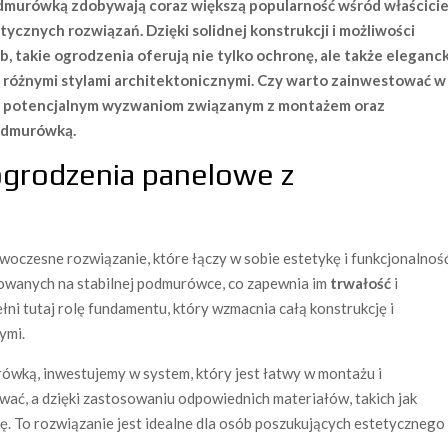
urówką zdobywają coraz większą popularność wśród właścicie
etycznych rozwiązań. Dzięki solidnej konstrukcji i możliwości
 takie ogrodzenia oferują nie tylko ochronę, ale także eleganck
z różnymi stylami architektonicznymi. Czy warto zainwestować w
m i potencjalnym wyzwaniom związanym z montażem oraz
odmurówką.
grodzenia panelowe z
czesne rozwiązanie, które łączy w sobie estetykę i funkcjonalność
towanych na stabilnej podmurówce, co zapewnia im
trwałość
i
i tutaj rolę fundamentu, który wzmacnia całą konstrukcję i
ymi.
wką, inwestujemy w system, który jest łatwy w montażu i
ać, a dzięki zastosowaniu odpowiednich materiałów, takich jak
ę. To rozwiązanie jest idealne dla osób poszukujących estetycznego 