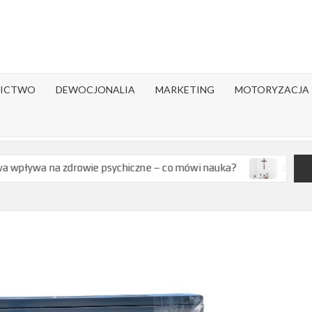
ICTWO
DEWOCJONALIA
MARKETING
MOTORYZACJA
zdrowie psychiczne – co mówi nauka?
Jak wygląda rok litu