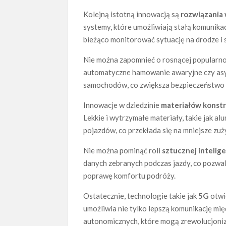
Kolejną istotną innowacją są
rozwiązania 
systemy, które umożliwiają stałą komunika
bieżąco monitorować sytuację na drodze i 
Nie można zapomnieć o rosnącej popularn
automatyczne hamowanie awaryjne czy asy
samochodów, co zwiększa bezpieczeństwo i
Innowacje w dziedzinie
materiałów konst
Lekkie i wytrzymałe materiały, takie jak 
pojazdów, co przekłada się na mniejsze zuż
Nie można pominąć roli
sztucznej intelige
danych zebranych podczas jazdy, co pozwal
poprawę komfortu podróży.
Ostatecznie, technologie takie jak
5G
otwi
umożliwia nie tylko lepszą komunikację m
autonomicznych, które mogą zrewolucjoni