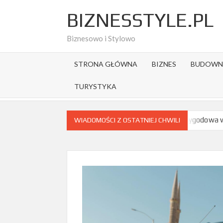
Skip
BIZNESSTYLE.PL
to
content
Biznesowo i Stylowo
STRONA GŁÓWNA
BIZNES
BUDOWN
TURYSTYKA
ej?
Jak wygląda turystyka przygodowa w polskich górach?
WIADOMOŚCI Z OSTATNIEJ CHWILI