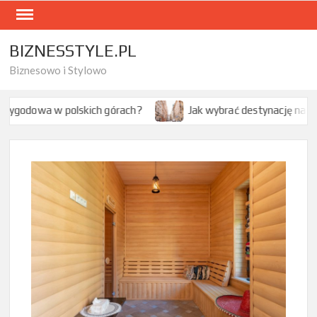
Skip
to
content
BIZNESSTYLE.PL
Biznesowo i Stylowo
olskich górach?
Jak wybrać destynację na citybreak w Euro