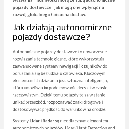
wyzwania i możliwości niosą ze sobą autonomiczne
pojazdy dostawcze i jak mogą one wpłynąć na
rozwój globalnego łańcucha dostaw.
Jak działają autonomiczne
pojazdy dostawcze?
Autonomiczne pojazdy dostawcze to nowoczesne
rozwiązania technologiczne, które wykorzystują
zaawansowane systemy
nawigacji
i
czujników
do
poruszania się bez udziału człowieka. Kluczowym
elementem ich działania jest sztuczna inteligencja,
która umożliwia im podejmowanie decyzji w czasie
rzeczywistym. Dzięki temu pojazdy te są w stanie
unikać przeszkód, rozpoznawać znaki drogowe i
dostosowywać prędkość do warunków na drodze.
Systemy
Lidar
i
Radar
są nieodłącznym elementem
autonomicznych pojazdów. Lidar (Light Detection and