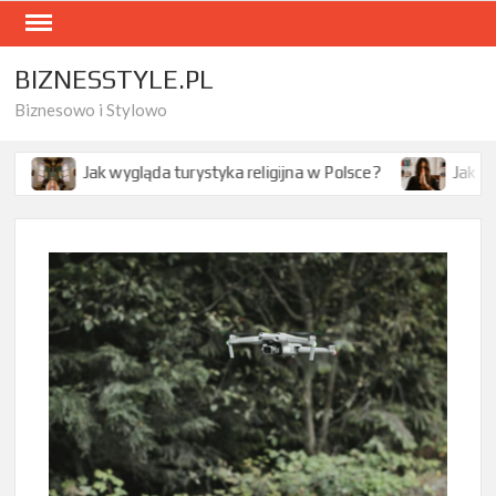
Skip
to
content
BIZNESSTYLE.PL
Biznesowo i Stylowo
gląda turystyka religijna w Polsce?
Jak modlitwa wpływa n