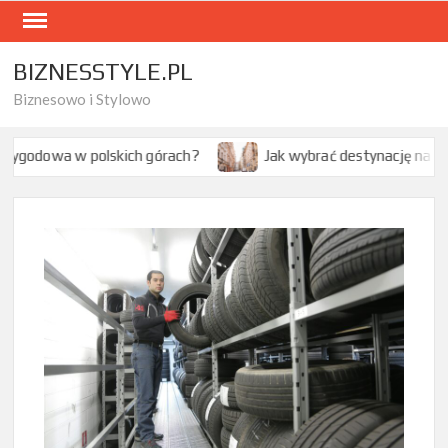
Skip
to
content
BIZNESSTYLE.PL
Biznesowo i Stylowo
skich górach?
Jak wybrać destynację na citybreak w Europi