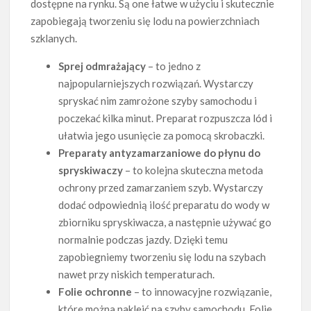
dostępne na rynku. Są one łatwe w użyciu i skutecznie
zapobiegają tworzeniu się lodu na powierzchniach
szklanych.
Sprej odmrażający
– to jedno z
najpopularniejszych rozwiązań. Wystarczy
spryskać nim zamrożone szyby samochodu i
poczekać kilka minut. Preparat rozpuszcza lód i
ułatwia jego usunięcie za pomocą skrobaczki.
Preparaty antyzamarzaniowe do płynu do
spryskiwaczy
– to kolejna skuteczna metoda
ochrony przed zamarzaniem szyb. Wystarczy
dodać odpowiednią ilość preparatu do wody w
zbiorniku spryskiwacza, a następnie używać go
normalnie podczas jazdy. Dzięki temu
zapobiegniemy tworzeniu się lodu na szybach
nawet przy niskich temperaturach.
Folie ochronne
– to innowacyjne rozwiązanie,
które można nakleić na szyby samochodu. Folie