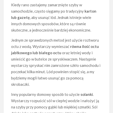
Kiedy rano zastajemy zamarznięte szyby w
samochodzie, często sięgamy po tradycyjny
karton
lub gazetę
, aby usunąć lód. Jednak istnieje wiele
innych domowych sposobów, które są równie
skuteczne, a jednocześnie bardziej ekonomiczne.
Jednym ze sprawdzonych metod jest użycie roztworu
octu z wodą. Wystarczy wymieszać
równa ilość octu
jabłkowego lub białego octu
oraz letniej wody i
umieścić go w butelce ze spryskiwaczem. Następnie
wystarczy spryskać nim zamrożone szkło samochodu i
poczekać kilka minut. Lód powinien stopić się, a my
będziemy mogli łatwo usunąć go za pomocą
skrobaczki.
Inny popularny domowy sposób to użycie
solanki
.
Wystarczy rozpuścić sól w ciepłej wodzie i nałożyć ją
na szyby przy pomocy gąbki lub miękkiej szmatki. Sól