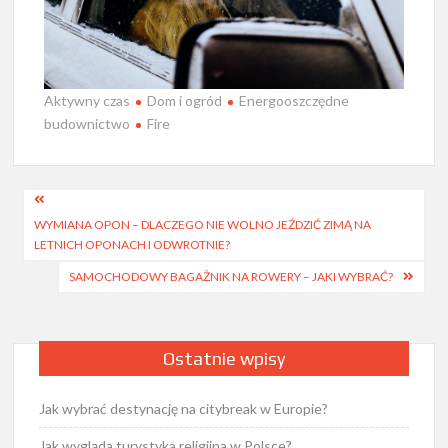
Aktywny czas
Dom i ogród
Energooszczędne
budownictwo
Fire
Nawigacja
WYMIANA OPON – DLACZEGO NIE WOLNO JEŹDZIĆ ZIMĄ NA
wpisu
LETNICH OPONACH I ODWROTNIE?
SAMOCHODOWY BAGAŻNIK NA ROWERY – JAKI WYBRAĆ?
Ostatnie wpisy
Jak wybrać destynację na citybreak w Europie?
Jak wygląda turystyka religijna w Polsce?