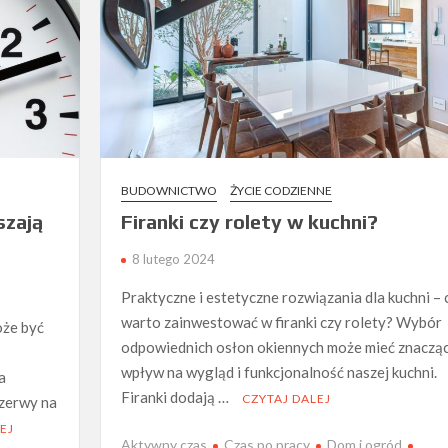
BUDOWNICTWO
ŻYCIE CODZIENNE
szają
Firanki czy rolety w kuchni?
8 lutego 2024
Praktyczne i estetyczne rozwiązania dla kuchni – 
warto zainwestować w firanki czy rolety? Wybór
oże być
odpowiednich osłon okiennych może mieć znaczą
wpływ na wygląd i funkcjonalność naszej kuchni.
a
Firanki dodają …
CZYTAJ DALEJ
rzerwy na
EJ
Aktywny czas
Czas po pracy
Dom i ogród