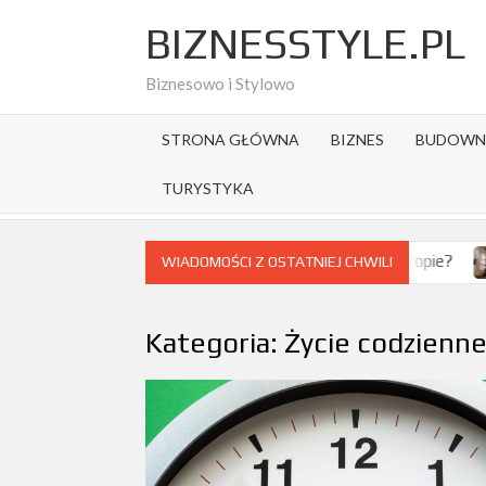
Skip
BIZNESSTYLE.PL
to
content
Biznesowo i Stylowo
STRONA GŁÓWNA
BIZNES
BUDOWN
TURYSTYKA
k wybrać destynację na citybreak w Europie?
Jak wygląda tu
WIADOMOŚCI Z OSTATNIEJ CHWILI
Kategoria:
Życie codzienn