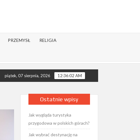
PRZEMYSŁ
RELIGIA
e psychiczne – co mówi nauka?
Jak wygląda rok liturgiczny
piątek, 07 sierpnia, 2026
12:36:03 AM
Ostatnie wpisy
Jak wygląda turystyka
przygodowa w polskich górach?
Jak wybrać destynację na