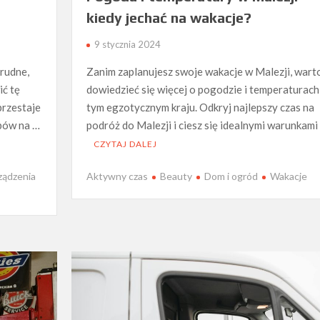
kiedy jechać na wakacje?
9 stycznia 2024
rudne,
Zanim zaplanujesz swoje wakacje w Malezji, wart
ić tę
dowiedzieć się więcej o pogodzie i temperaturach
przestaje
tym egzotycznym kraju. Odkryj najlepszy czas na
obów na …
podróż do Malezji i ciesz się idealnymi warunkami
CZYTAJ DALEJ
ządzenia
Aktywny czas
Beauty
Dom i ogród
Wakacje