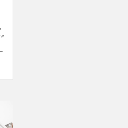
o
 w
 …