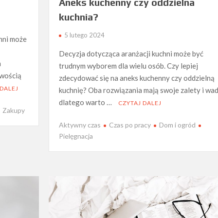
Aneks kuchenny czy oddzielna
kuchnia?
5 lutego 2024
hni może
Decyzja dotycząca aranżacji kuchni może być
m
trudnym wyborem dla wielu osób. Czy lepiej
twością
zdecydować się na aneks kuchenny czy oddzielną
 DALEJ
kuchnię? Oba rozwiązania mają swoje zalety i wad
dlatego warto …
CZYTAJ DALEJ
Zakupy
Aktywny czas
Czas po pracy
Dom i ogród
Pielęgnacja