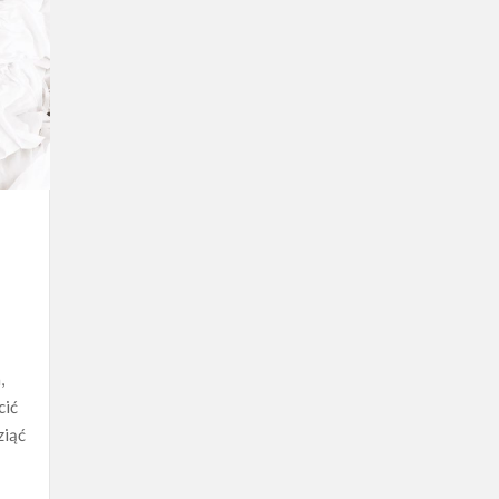
,
cić
ziąć