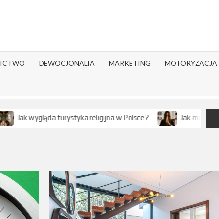
ICTWO
DEWOCJONALIA
MARKETING
MOTORYZACJA
rystyka religijna w Polsce?
Jak modlitwa wpływa na zdrowi
e