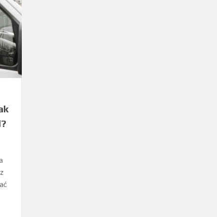
ak
d?
a
z
ać