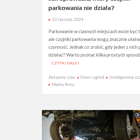
parkowania nie działa?
10 stycznia 2024
Parkowanie w ciasnych miejscach może być t
ale czujniki parkowania mogą znacznie ułatw
czynność. Jednak co zrobić, gdy jeden z nich 
działać? Warto poznać kilka prostych spos
CZYTAJ DALEJ
Aktywny czas
Dom i ogród
Inteligentne ur
Marka firmy